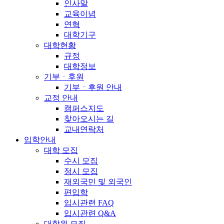
인사말
교육이념
연혁
대학기구
대학현황
규정
대학정보
기부ㆍ후원
기부ㆍ후원 안내
교정 안내
캠퍼스지도
찾아오시는 길
교내연락처
입학안내
대학 모집
수시 모집
정시 모집
재외국민 및 외국인
편입학
입시관련 FAQ
입시관련 Q&A
대학원 모집