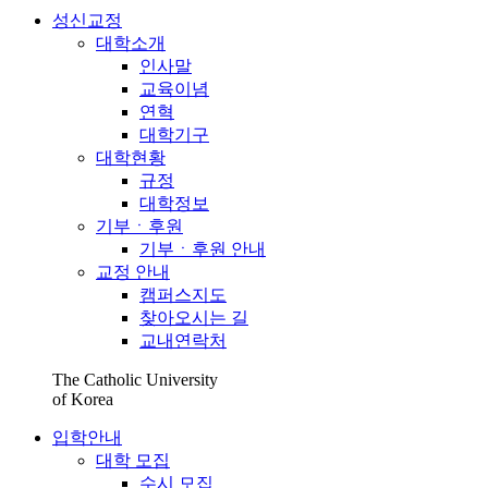
성신교정
대학소개
인사말
교육이념
연혁
대학기구
대학현황
규정
대학정보
기부ㆍ후원
기부ㆍ후원 안내
교정 안내
캠퍼스지도
찾아오시는 길
교내연락처
The Catholic University
of Korea
입학안내
대학 모집
수시 모집