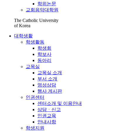
학위논문
교회음악대학원
The Catholic University
of Korea
대학생활
학생활동
학생회
학보사
동아리
교목실
교목실 소개
부서 소개
영성상담
행사 게시판
인권센터
센터소개 및 이용안내
상담ㆍ신고
인권교육
안내사항
학생지원