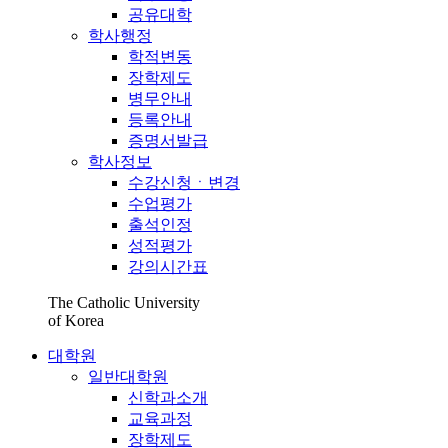
공유대학
학사행정
학적변동
장학제도
병무안내
등록안내
증명서발급
학사정보
수강신청ㆍ변경
수업평가
출석인정
성적평가
강의시간표
The Catholic University
of Korea
대학원
일반대학원
신학과소개
교육과정
장학제도