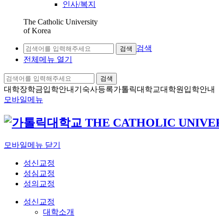
인사/복지
The Catholic University
of Korea
검색
검색
전체메뉴 열기
검색
대학장학금
입학안내
기숙사등록
가톨릭대학교
대학원입학안내
모바일메뉴
모바일메뉴 닫기
성신교정
성심교정
성의교정
성신교정
대학소개