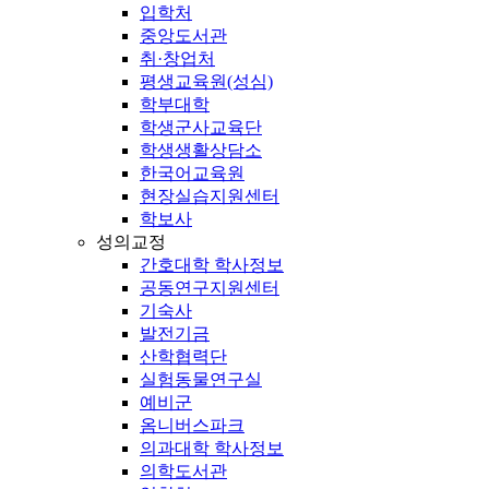
입학처
중앙도서관
취·창업처
평생교육원(성심)
학부대학
학생군사교육단
학생생활상담소
한국어교육원
현장실습지원센터
학보사
성의교정
간호대학 학사정보
공동연구지원센터
기숙사
발전기금
산학협력단
실험동물연구실
예비군
옴니버스파크
의과대학 학사정보
의학도서관