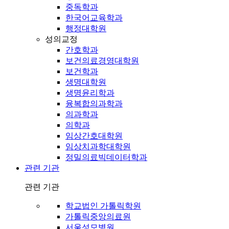
중독학과
한국어교육학과
행정대학원
성의교정
간호학과
보건의료경영대학원
보건학과
생명대학원
생명윤리학과
융복합의과학과
의과학과
의학과
임상간호대학원
임상치과학대학원
정밀의료빅데이터학과
관련 기관
관련 기관
학교법인 가톨릭학원
가톨릭중앙의료원
서울성모병원