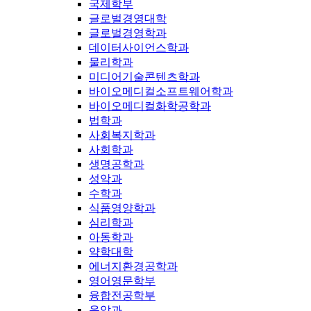
국제학부
글로벌경영대학
글로벌경영학과
데이터사이언스학과
물리학과
미디어기술콘텐츠학과
바이오메디컬소프트웨어학과
바이오메디컬화학공학과
법학과
사회복지학과
사회학과
생명공학과
성악과
수학과
식품영양학과
심리학과
아동학과
약학대학
에너지환경공학과
영어영문학부
융합전공학부
음악과