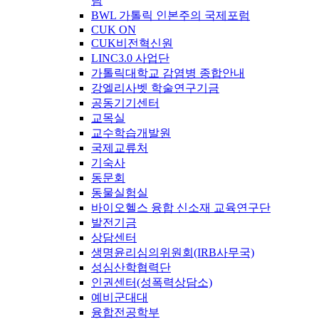
팀
BWL 가톨릭 인본주의 국제포럼
CUK ON
CUK비전혁신원
LINC3.0 사업단
가톨릭대학교 감염병 종합안내
강엘리사벳 학술연구기금
공동기기센터
교목실
교수학습개발원
국제교류처
기숙사
동문회
동물실험실
바이오헬스 융합 신소재 교육연구단
발전기금
상담센터
생명윤리심의위원회(IRB사무국)
성심산학협력단
인권센터(성폭력상담소)
예비군대대
융합전공학부