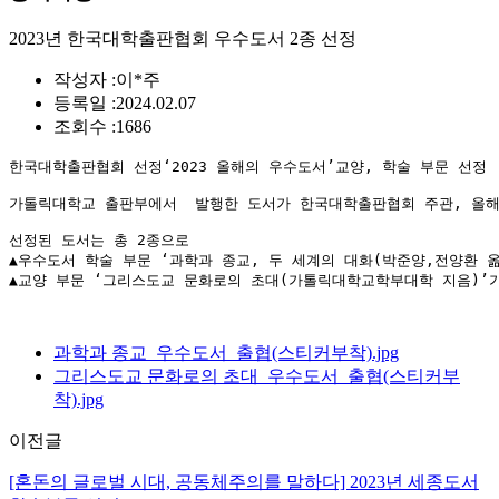
2023년 한국대학출판협회 우수도서 2종 선정
작성자 :
이*주
등록일 :
2024.02.07
조회수 :
1686
한국대학출판협회 선정‘2023 올해의 우수도서’교양, 학술 부문 선정

가톨릭대학교 출판부에서  발행한 도서가 한국대학출판협회 주관, 올해로 
선정된 도서는 총 2종으로 

▲우수도서 학술 부문 ‘과학과 종교, 두 세계의 대화(박준양,전양환 옮김
▲교양 부문 ‘그리스도교 문화로의 초대(가톨릭대학교학부대학 지음)’가
과학과 종교_우수도서_출협(스티커부착).jpg
그리스도교 문화로의 초대_우수도서_출협(스티커부
착).jpg
이전글
[혼돈의 글로벌 시대, 공동체주의를 말하다] 2023년 세종도서