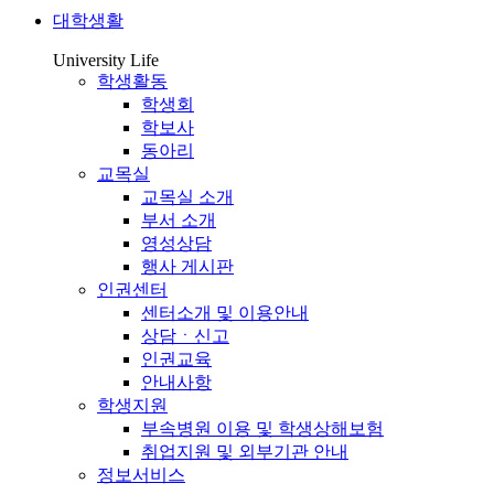
대학생활
University Life
학생활동
학생회
학보사
동아리
교목실
교목실 소개
부서 소개
영성상담
행사 게시판
인권센터
센터소개 및 이용안내
상담ㆍ신고
인권교육
안내사항
학생지원
부속병원 이용 및 학생상해보험
취업지원 및 외부기관 안내
정보서비스