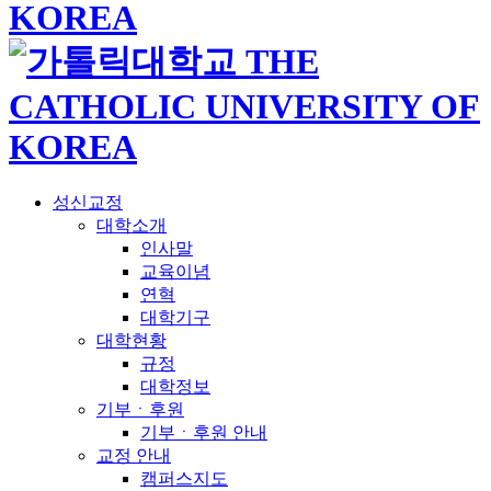
성신교정
대학소개
인사말
교육이념
연혁
대학기구
대학현황
규정
대학정보
기부ㆍ후원
기부ㆍ후원 안내
교정 안내
캠퍼스지도