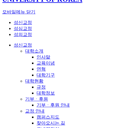
모바일메뉴 닫기
성신교정
성심교정
성의교정
성신교정
대학소개
인사말
교육이념
연혁
대학기구
대학현황
규정
대학정보
기부ㆍ후원
기부ㆍ후원 안내
교정 안내
캠퍼스지도
찾아오시는 길