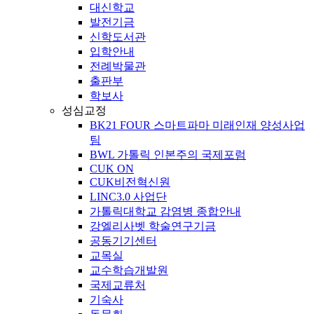
대신학교
발전기금
신학도서관
입학안내
전례박물관
출판부
학보사
성심교정
BK21 FOUR 스마트파마 미래인재 양성사업
팀
BWL 가톨릭 인본주의 국제포럼
CUK ON
CUK비전혁신원
LINC3.0 사업단
가톨릭대학교 감염병 종합안내
강엘리사벳 학술연구기금
공동기기센터
교목실
교수학습개발원
국제교류처
기숙사