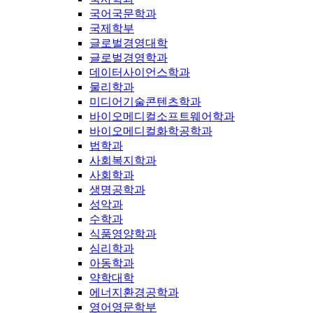
국어국문학과
국제학부
글로벌경영대학
글로벌경영학과
데이터사이언스학과
물리학과
미디어기술콘텐츠학과
바이오메디컬소프트웨어학과
바이오메디컬화학공학과
법학과
사회복지학과
사회학과
생명공학과
성악과
수학과
식품영양학과
심리학과
아동학과
약학대학
에너지환경공학과
영어영문학부