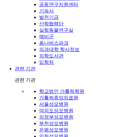
공동연구지원센터
기숙사
발전기금
산학협력단
실험동물연구실
예비군
옴니버스파크
의과대학 학사정보
의학도서관
입학처
관련 기관
관련 기관
학교법인 가톨릭학원
가톨릭중앙의료원
서울성모병원
여의도성모병원
의정부성모병원
부천성모병원
은평성모병원
인천성모병원