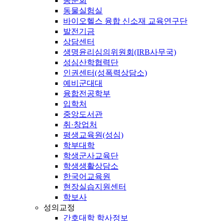
동문회
동물실험실
바이오헬스 융합 신소재 교육연구단
발전기금
상담센터
생명윤리심의위원회(IRB사무국)
성심산학협력단
인권센터(성폭력상담소)
예비군대대
융합전공학부
입학처
중앙도서관
취·창업처
평생교육원(성심)
학부대학
학생군사교육단
학생생활상담소
한국어교육원
현장실습지원센터
학보사
성의교정
간호대학 학사정보