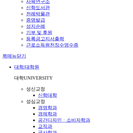
사목연구소
신학도서관
전례박물관
증명발급
성지순례
기부 및 후원
등록금고지서출력
근로소득원천징수영수증
퀵메뉴닫기
대학/대학원
대학
UNIVERSITY
성신교정
신학대학
성심교정
경영학과
경제학과
공간디자인ㆍ소비자학과
교직과
국사학과