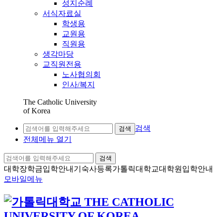
성지순례
서식자료실
학생용
교원용
직원용
생각마당
교직원전용
노사협의회
인사/복지
The Catholic University
of Korea
검색
검색
전체메뉴 열기
검색
대학장학금
입학안내
기숙사등록
가톨릭대학교
대학원입학안내
모바일메뉴