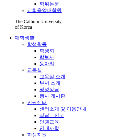
학위논문
교회음악대학원
The Catholic University
of Korea
대학생활
학생활동
학생회
학보사
동아리
교목실
교목실 소개
부서 소개
영성상담
행사 게시판
인권센터
센터소개 및 이용안내
상담ㆍ신고
인권교육
안내사항
학생지원