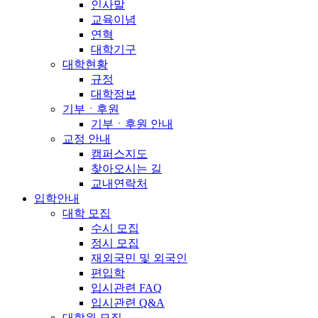
인사말
교육이념
연혁
대학기구
대학현황
규정
대학정보
기부ㆍ후원
기부ㆍ후원 안내
교정 안내
캠퍼스지도
찾아오시는 길
교내연락처
입학안내
대학 모집
수시 모집
정시 모집
재외국민 및 외국인
편입학
입시관련 FAQ
입시관련 Q&A
대학원 모집