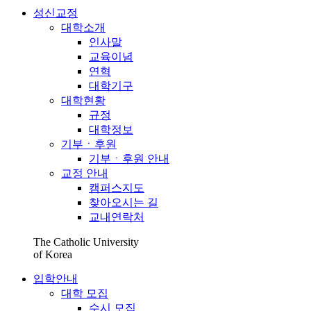
성신교정
대학소개
인사말
교육이념
연혁
대학기구
대학현황
규정
대학정보
기부ㆍ후원
기부ㆍ후원 안내
교정 안내
캠퍼스지도
찾아오시는 길
교내연락처
The Catholic University
of Korea
입학안내
대학 모집
수시 모집