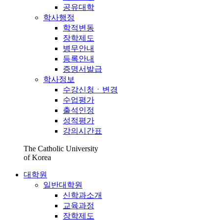
공유대학
학사행정
학적변동
장학제도
병무안내
등록안내
증명서발급
학사정보
수강신청ㆍ변경
수업평가
출석인정
성적평가
강의시간표
The Catholic University
of Korea
대학원
일반대학원
신학과소개
교육과정
장학제도