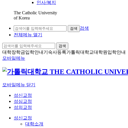
인사/복지
The Catholic University
of Korea
검색
검색
전체메뉴 열기
검색
대학장학금
입학안내
기숙사등록
가톨릭대학교
대학원입학안내
모바일메뉴
모바일메뉴 닫기
성신교정
성심교정
성의교정
성신교정
대학소개