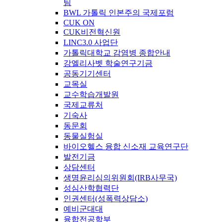
팀
BWL 가톨릭 인본주의 국제포럼
CUK ON
CUK비전혁신원
LINC3.0 사업단
가톨릭대학교 감염병 종합안내
강엘리사벳 학술연구기금
공동기기센터
교목실
교수학습개발원
국제교류처
기숙사
동문회
동물실험실
바이오헬스 융합 신소재 교육연구단
발전기금
상담센터
생명윤리심의위원회(IRB사무국)
성심산학협력단
인권센터(성폭력상담소)
예비군대대
융합전공학부