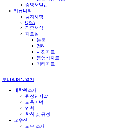
증명서발급
커뮤니티
공지사항
Q&A
각종서식
자료실
논문
전례
사진자료
동영상자료
기타자료
모바일메뉴열기
대학원소개
원장인사말
교육이념
연혁
학칙 및 규정
교수진
교수 소개