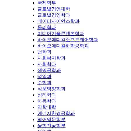
국제학부
글로벌경영대학
글로벌경영학과
데이터사이언스학과
물리학과
미디어기술콘텐츠학과
바이오메디컬소프트웨어학과
바이오메디컬화학공학과
법학과
사회복지학과
사회학과
생명공학과
성악과
수학과
식품영양학과
심리학과
아동학과
약학대학
에너지환경공학과
영어영문학부
융합전공학부