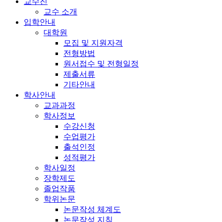
교수진
교수 소개
입학안내
대학원
모집 및 지원자격
전형방법
원서접수 및 전형일정
제출서류
기타안내
학사안내
교과과정
학사정보
수강신청
수업평가
출석인정
성적평가
학사일정
장학제도
졸업작품
학위논문
논문작성 체계도
논문작성 지침