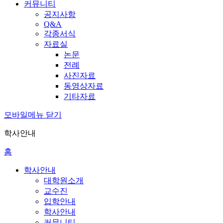
커뮤니티
공지사항
Q&A
각종서식
자료실
논문
전례
사진자료
동영상자료
기타자료
모바일메뉴 닫기
학사안내
홈
학사안내
대학원소개
교수진
입학안내
학사안내
커뮤니티