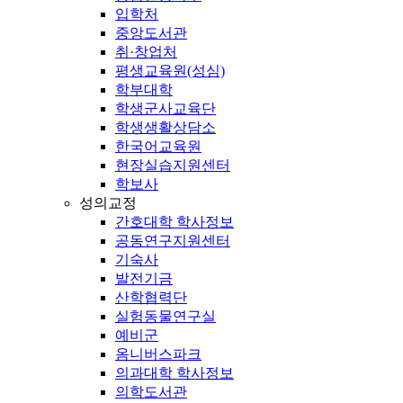
입학처
중앙도서관
취·창업처
평생교육원(성심)
학부대학
학생군사교육단
학생생활상담소
한국어교육원
현장실습지원센터
학보사
성의교정
간호대학 학사정보
공동연구지원센터
기숙사
발전기금
산학협력단
실험동물연구실
예비군
옴니버스파크
의과대학 학사정보
의학도서관