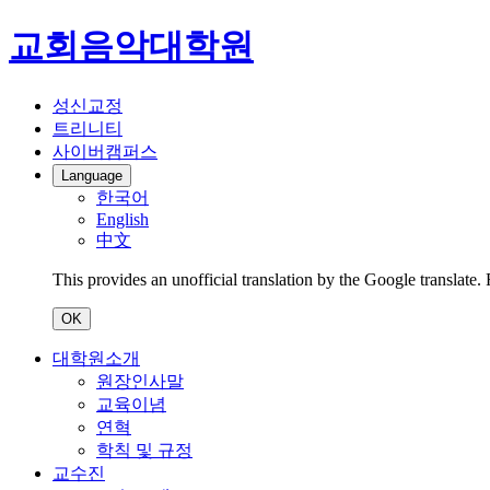
교회음악대학원
성신교정
트리니티
사이버캠퍼스
Language
한국어
English
中文
This provides an unofficial translation by the Google translate.
OK
대학원소개
원장인사말
교육이념
연혁
학칙 및 규정
교수진