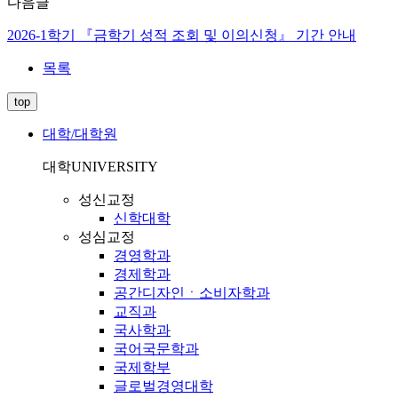
다음글
2026-1학기 『금학기 성적 조회 및 이의신청』 기간 안내
목록
top
대학/대학원
대학
UNIVERSITY
성신교정
신학대학
성심교정
경영학과
경제학과
공간디자인ㆍ소비자학과
교직과
국사학과
국어국문학과
국제학부
글로벌경영대학