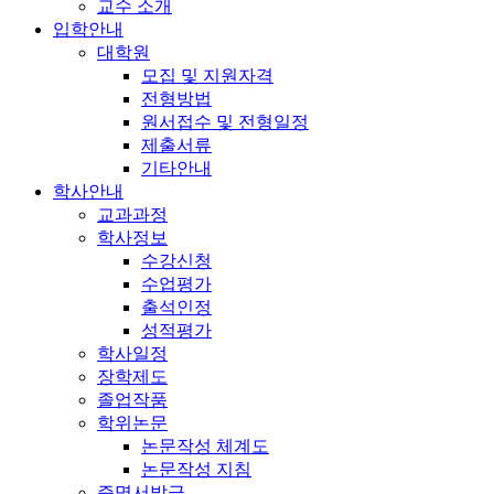
교수 소개
입학안내
대학원
모집 및 지원자격
전형방법
원서접수 및 전형일정
제출서류
기타안내
학사안내
교과과정
학사정보
수강신청
수업평가
출석인정
성적평가
학사일정
장학제도
졸업작품
학위논문
논문작성 체계도
논문작성 지침
증명서발급