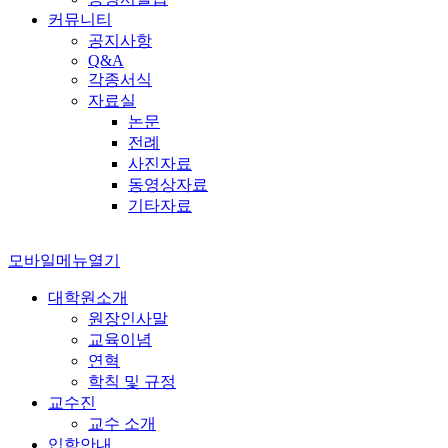
커뮤니티
공지사항
Q&A
각종서식
자료실
논문
전례
사진자료
동영상자료
기타자료
모바일메뉴열기
대학원소개
원장인사말
교육이념
연혁
학칙 및 규정
교수진
교수 소개
입학안내