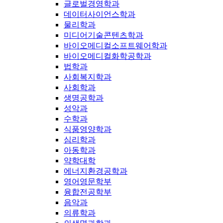
글로벌경영학과
데이터사이언스학과
물리학과
미디어기술콘텐츠학과
바이오메디컬소프트웨어학과
바이오메디컬화학공학과
법학과
사회복지학과
사회학과
생명공학과
성악과
수학과
식품영양학과
심리학과
아동학과
약학대학
에너지환경공학과
영어영문학부
융합전공학부
음악과
의류학과