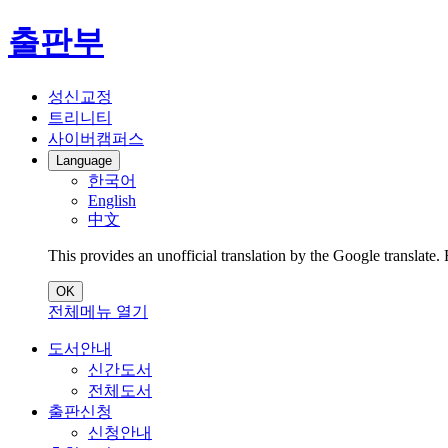
출판부
성신교정
트리니티
사이버캠퍼스
Language
한국어
English
中文
This provides an unofficial translation by the Google translate.
OK
전체메뉴 열기
도서안내
신간도서
전체도서
출판신청
신청안내