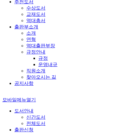
추천도서
수상도서
교재도서
역대총서
출판부소개
소개
연혁
역대출판부장
규정안내
규정
운영내규
직원소개
찾아오시는 길
공지사항
모바일메뉴열기
도서안내
신간도서
전체도서
출판신청