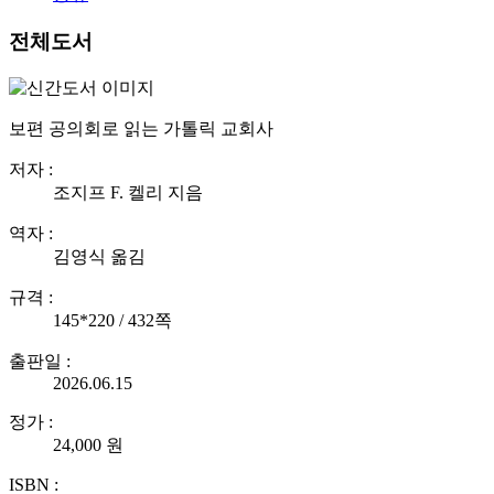
전체도서
보편 공의회로 읽는 가톨릭 교회사
저자 :
조지프 F. 켈리 지음
역자 :
김영식 옮김
규격 :
145*220 / 432쪽
출판일 :
2026.06.15
정가 :
24,000 원
ISBN :