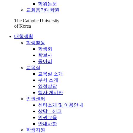
학위논문
교회음악대학원
The Catholic University
of Korea
대학생활
학생활동
학생회
학보사
동아리
교목실
교목실 소개
부서 소개
영성상담
행사 게시판
인권센터
센터소개 및 이용안내
상담ㆍ신고
인권교육
안내사항
학생지원