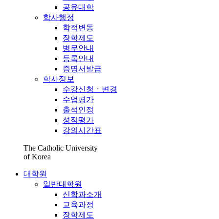
공유대학
학사행정
학적변동
장학제도
병무안내
등록안내
증명서발급
학사정보
수강신청ㆍ변경
수업평가
출석인정
성적평가
강의시간표
The Catholic University
of Korea
대학원
일반대학원
신학과소개
교육과정
장학제도