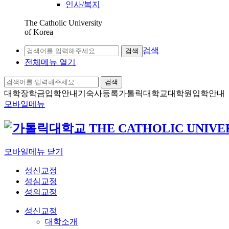
인사/복지
The Catholic University
of Korea
검색
검색
전체메뉴 열기
검색
대학장학금
입학안내
기숙사등록
가톨릭대학교
대학원입학안내
모바일메뉴
모바일메뉴 닫기
성신교정
성심교정
성의교정
성신교정
대학소개