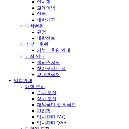
인사말
교육이념
연혁
대학기구
대학현황
규정
대학정보
기부ㆍ후원
기부ㆍ후원 안내
교정 안내
캠퍼스지도
찾아오시는 길
교내연락처
입학안내
대학 모집
수시 모집
정시 모집
재외국민 및 외국인
편입학
입시관련 FAQ
입시관련 Q&A
대학원 모집