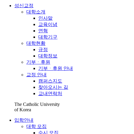
성신교정
대학소개
인사말
교육이념
연혁
대학기구
대학현황
규정
대학정보
기부ㆍ후원
기부ㆍ후원 안내
교정 안내
캠퍼스지도
찾아오시는 길
교내연락처
The Catholic University
of Korea
입학안내
대학 모집
수시 모집