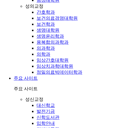
행정대학원
성의교정
간호학과
보건의료경영대학원
보건학과
생명대학원
생명윤리학과
융복합의과학과
의과학과
의학과
임상간호대학원
임상치과학대학원
정밀의료빅데이터학과
주요 사이트
주요 사이트
성신교정
대신학교
발전기금
신학도서관
입학안내