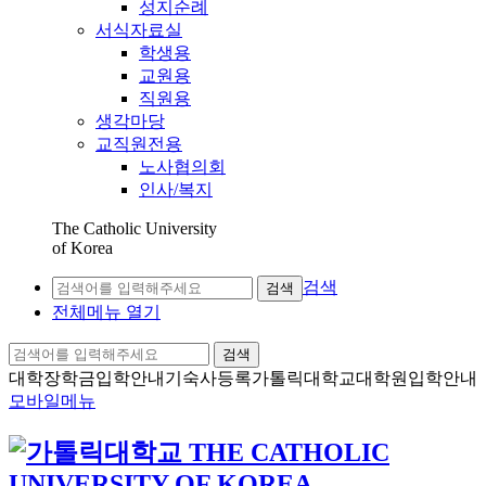
성지순례
서식자료실
학생용
교원용
직원용
생각마당
교직원전용
노사협의회
인사/복지
The Catholic University
of Korea
검색
검색
전체메뉴 열기
검색
대학장학금
입학안내
기숙사등록
가톨릭대학교
대학원입학안내
모바일메뉴