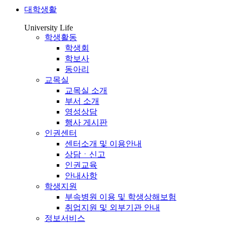
대학생활
University Life
학생활동
학생회
학보사
동아리
교목실
교목실 소개
부서 소개
영성상담
행사 게시판
인권센터
센터소개 및 이용안내
상담ㆍ신고
인권교육
안내사항
학생지원
부속병원 이용 및 학생상해보험
취업지원 및 외부기관 안내
정보서비스