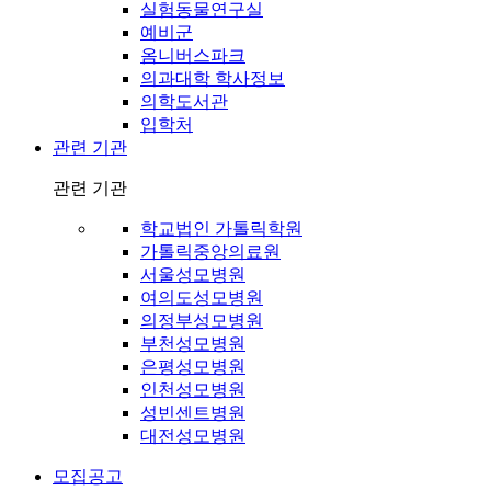
실험동물연구실
예비군
옴니버스파크
의과대학 학사정보
의학도서관
입학처
관련 기관
관련 기관
학교법인 가톨릭학원
가톨릭중앙의료원
서울성모병원
여의도성모병원
의정부성모병원
부천성모병원
은평성모병원
인천성모병원
성빈센트병원
대전성모병원
모집공고