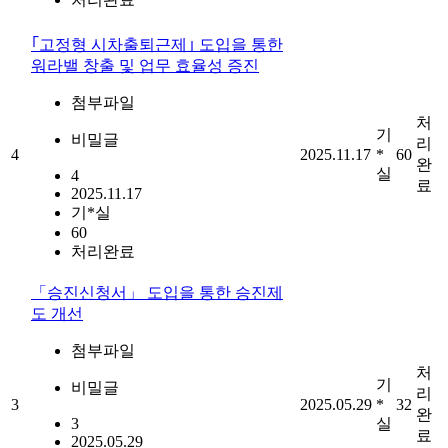
｢고정형 시차출퇴근제｣ 도입을 통한
워라밸 창출 및 업무 효율성 증진
첨부파일
처
기
비밀글
리
4
2025.11.17
*
60
완
실
4
료
2025.11.17
기*실
60
처리완료
「승진신청서」 도입을 통한 승진제
도 개선
첨부파일
처
기
비밀글
리
3
2025.05.29
*
32
완
3
실
료
2025.05.29