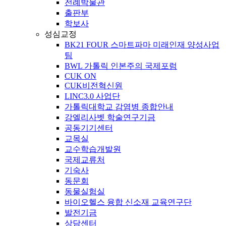
전례박물관
출판부
학보사
성심교정
BK21 FOUR 스마트파마 미래인재 양성사업
팀
BWL 가톨릭 인본주의 국제포럼
CUK ON
CUK비전혁신원
LINC3.0 사업단
가톨릭대학교 감염병 종합안내
강엘리사벳 학술연구기금
공동기기센터
교목실
교수학습개발원
국제교류처
기숙사
동문회
동물실험실
바이오헬스 융합 신소재 교육연구단
발전기금
상담센터