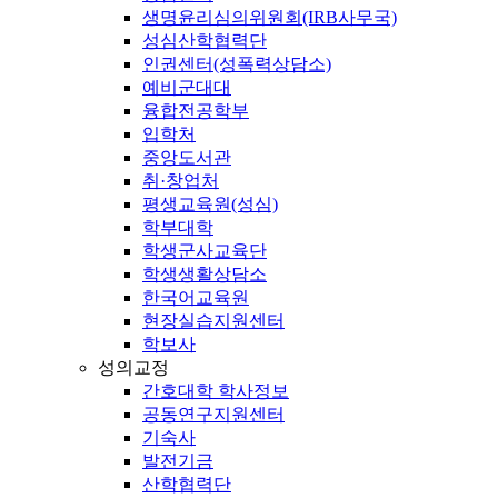
생명윤리심의위원회(IRB사무국)
성심산학협력단
인권센터(성폭력상담소)
예비군대대
융합전공학부
입학처
중앙도서관
취·창업처
평생교육원(성심)
학부대학
학생군사교육단
학생생활상담소
한국어교육원
현장실습지원센터
학보사
성의교정
간호대학 학사정보
공동연구지원센터
기숙사
발전기금
산학협력단