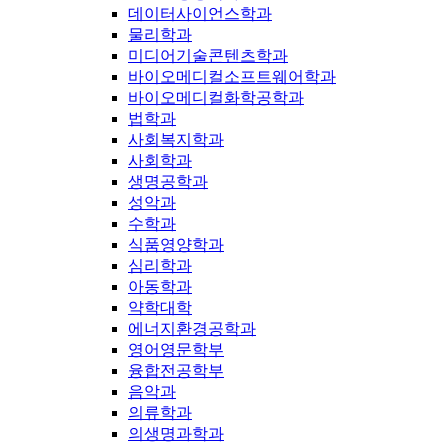
데이터사이언스학과
물리학과
미디어기술콘텐츠학과
바이오메디컬소프트웨어학과
바이오메디컬화학공학과
법학과
사회복지학과
사회학과
생명공학과
성악과
수학과
식품영양학과
심리학과
아동학과
약학대학
에너지환경공학과
영어영문학부
융합전공학부
음악과
의류학과
의생명과학과