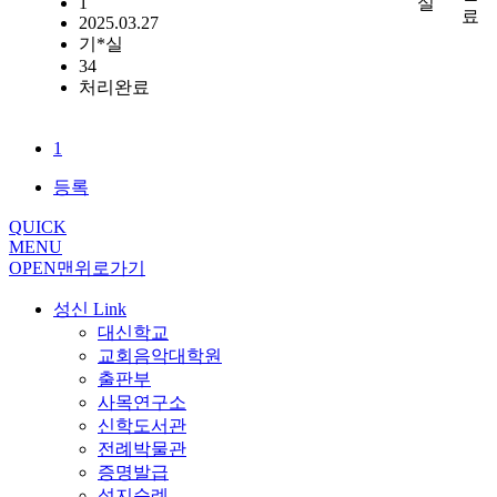
1
실
료
2025.03.27
기*실
34
처리완료
1
등록
QUICK
MENU
OPEN
맨위로가기
성신 Link
대신학교
교회음악대학원
출판부
사목연구소
신학도서관
전례박물관
증명발급
성지순례