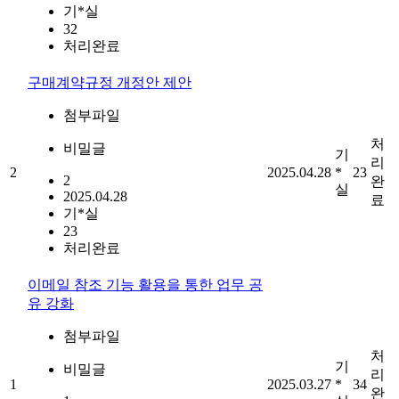
기*실
32
처리완료
구매계약규정 개정안 제안
첨부파일
처
비밀글
기
리
2
2025.04.28
*
23
2
완
실
2025.04.28
료
기*실
23
처리완료
이메일 참조 기능 활용을 통한 업무 공
유 강화
첨부파일
처
기
비밀글
리
1
2025.03.27
*
34
완