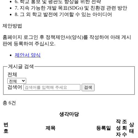
6. 학교 홍보 및 평판도 향상을 위한 전략
7. 지속 가능한 개발 목표(SDGs) 및 친환경 관련 방안
8. 그 외 학교 발전에 기여할 수 있는 아이디어
제안방법
홈페이지 로그인 후 정책제안서(양식)를 작성하여 아래 게시
판에 등록하여 주십시오.
제안서 양식
게시글 검색
전체
검색어
검색
총
6
건
생각마당
작
조
번
상
제목
등록일
성
회
호
태
자
수