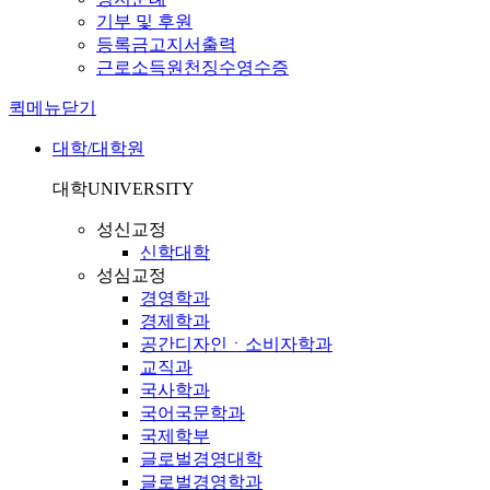
기부 및 후원
등록금고지서출력
근로소득원천징수영수증
퀵메뉴닫기
대학/대학원
대학
UNIVERSITY
성신교정
신학대학
성심교정
경영학과
경제학과
공간디자인ㆍ소비자학과
교직과
국사학과
국어국문학과
국제학부
글로벌경영대학
글로벌경영학과