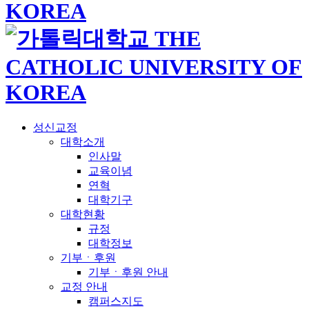
성신교정
대학소개
인사말
교육이념
연혁
대학기구
대학현황
규정
대학정보
기부ㆍ후원
기부ㆍ후원 안내
교정 안내
캠퍼스지도