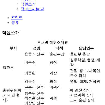
직원소개
찾아오시는 길
프린트
공유
직원소개
부서별 직원소개표
부서
성명
직책
담당업무
윤종식 신부
출판부장
출판부 총괄
실무책임, 행정, 제
이복주
팀장
작
출판부
편집, 홍보, 사목연
이종완
과장
구소 겸임
김종수
과장
영업, 회계, 저작권
윤종식 신부
위원장
출판위원회
예.결산 심의
방종우 신부
(2026년 현
사업계획 심의
최정훈 신부
위원
재)
도서 출판 심의
이상민 신부