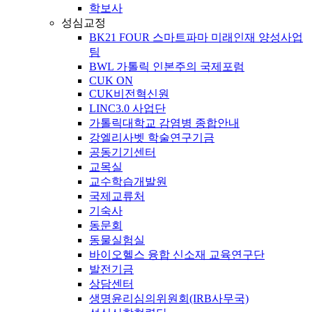
학보사
성심교정
BK21 FOUR 스마트파마 미래인재 양성사업
팀
BWL 가톨릭 인본주의 국제포럼
CUK ON
CUK비전혁신원
LINC3.0 사업단
가톨릭대학교 감염병 종합안내
강엘리사벳 학술연구기금
공동기기센터
교목실
교수학습개발원
국제교류처
기숙사
동문회
동물실험실
바이오헬스 융합 신소재 교육연구단
발전기금
상담센터
생명윤리심의위원회(IRB사무국)