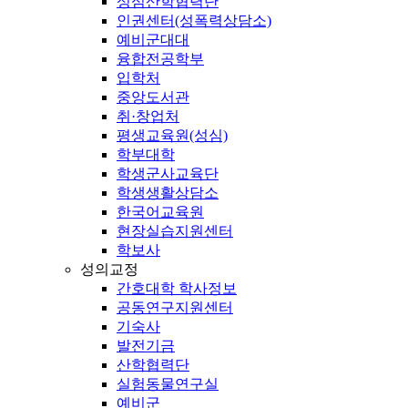
성심산학협력단
인권센터(성폭력상담소)
예비군대대
융합전공학부
입학처
중앙도서관
취·창업처
평생교육원(성심)
학부대학
학생군사교육단
학생생활상담소
한국어교육원
현장실습지원센터
학보사
성의교정
간호대학 학사정보
공동연구지원센터
기숙사
발전기금
산학협력단
실험동물연구실
예비군