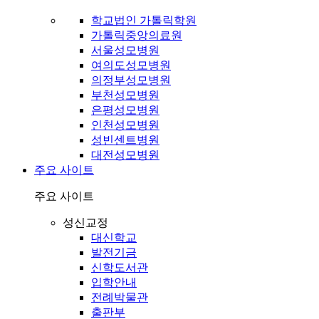
학교법인 가톨릭학원
가톨릭중앙의료원
서울성모병원
여의도성모병원
의정부성모병원
부천성모병원
은평성모병원
인천성모병원
성빈센트병원
대전성모병원
주요 사이트
주요 사이트
성신교정
대신학교
발전기금
신학도서관
입학안내
전례박물관
출판부