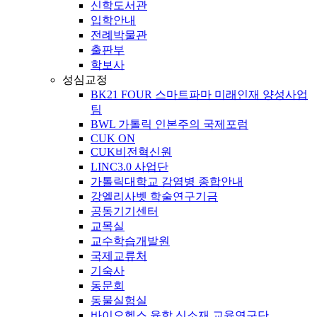
신학도서관
입학안내
전례박물관
출판부
학보사
성심교정
BK21 FOUR 스마트파마 미래인재 양성사업
팀
BWL 가톨릭 인본주의 국제포럼
CUK ON
CUK비전혁신원
LINC3.0 사업단
가톨릭대학교 감염병 종합안내
강엘리사벳 학술연구기금
공동기기센터
교목실
교수학습개발원
국제교류처
기숙사
동문회
동물실험실
바이오헬스 융합 신소재 교육연구단