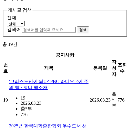
게시글 검색
전체
검색어
검색
총
19
건
공지사항
작
번
조회
제목
등록일
성
호
수
자
'그리스도인이 되다' PBC 라디오 <이 주
의 책> 코너 책소개
출
19
19
2026.03.23
*
776
2026.03.23
부
출*부
776
2025년 한국대학출판협회 우수도서 선