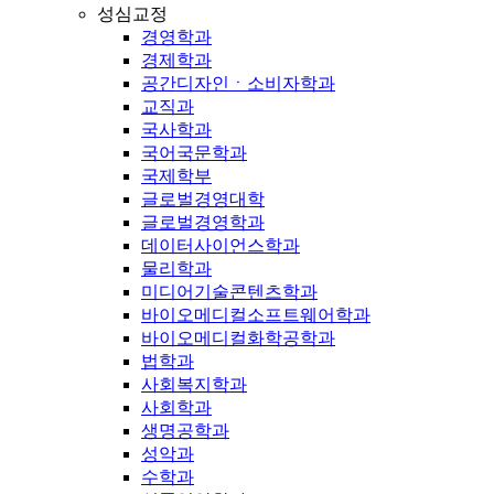
성심교정
경영학과
경제학과
공간디자인ㆍ소비자학과
교직과
국사학과
국어국문학과
국제학부
글로벌경영대학
글로벌경영학과
데이터사이언스학과
물리학과
미디어기술콘텐츠학과
바이오메디컬소프트웨어학과
바이오메디컬화학공학과
법학과
사회복지학과
사회학과
생명공학과
성악과
수학과