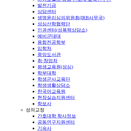
발전기금
상담센터
생명윤리심의위원회(IRB사무국)
성심산학협력단
인권센터(성폭력상담소)
예비군대대
융합전공학부
입학처
중앙도서관
취·창업처
평생교육원(성심)
학부대학
학생군사교육단
학생생활상담소
한국어교육원
현장실습지원센터
학보사
성의교정
간호대학 학사정보
공동연구지원센터
기숙사