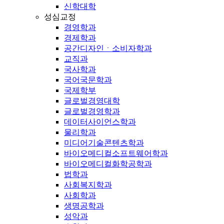
신학대학
성심교정
경영학과
경제학과
공간디자인ㆍ소비자학과
교직과
국사학과
국어국문학과
국제학부
글로벌경영대학
글로벌경영학과
데이터사이언스학과
물리학과
미디어기술콘텐츠학과
바이오메디컬소프트웨어학과
바이오메디컬화학공학과
법학과
사회복지학과
사회학과
생명공학과
성악과