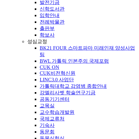
발전기금
신학도서관
입학안내
전례박물관
출판부
학보사
성심교정
BK21 FOUR 스마트파마 미래인재 양성사업
팀
BWL 가톨릭 인본주의 국제포럼
CUK ON
CUK비전혁신원
LINC3.0 사업단
가톨릭대학교 감염병 종합안내
강엘리사벳 학술연구기금
공동기기센터
교목실
교수학습개발원
국제교류처
기숙사
동문회
동물실험실