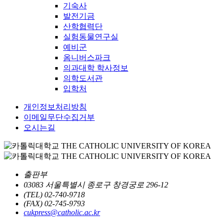
기숙사
발전기금
산학협력단
실험동물연구실
예비군
옴니버스파크
의과대학 학사정보
의학도서관
입학처
개인정보처리방침
이메일무단수집거부
오시는길
출판부
03083 서울특별시 종로구 창경궁로 296-12
(TEL) 02-740-9718
(FAX) 02-745-9793
cukpress@catholic.ac.kr