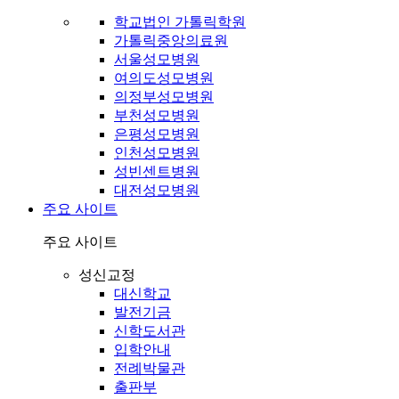
학교법인 가톨릭학원
가톨릭중앙의료원
서울성모병원
여의도성모병원
의정부성모병원
부천성모병원
은평성모병원
인천성모병원
성빈센트병원
대전성모병원
주요 사이트
주요 사이트
성신교정
대신학교
발전기금
신학도서관
입학안내
전례박물관
출판부