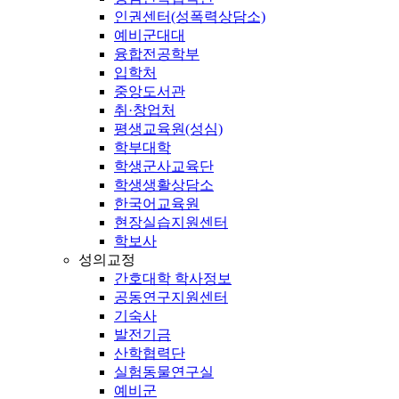
인권센터(성폭력상담소)
예비군대대
융합전공학부
입학처
중앙도서관
취·창업처
평생교육원(성심)
학부대학
학생군사교육단
학생생활상담소
한국어교육원
현장실습지원센터
학보사
성의교정
간호대학 학사정보
공동연구지원센터
기숙사
발전기금
산학협력단
실험동물연구실
예비군