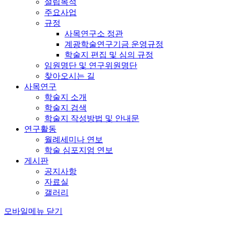
설립목적
주요사업
규정
사목연구소 정관
계광학술연구기금 운영규정
학술지 편집 및 심의 규정
임원명단 및 연구위원명단
찾아오시는 길
사목연구
학술지 소개
학술지 검색
학술지 작성방법 및 안내문
연구활동
월례세미나 연보
학술 심포지엄 연보
게시판
공지사항
자료실
갤러리
모바일메뉴 닫기