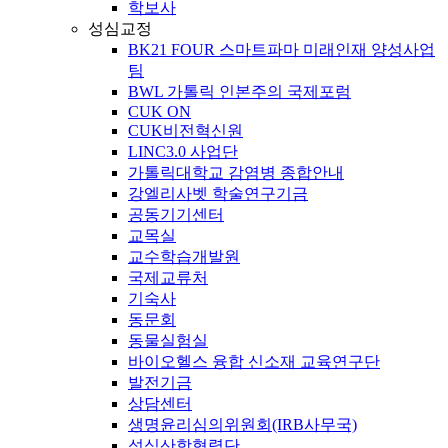
학보사
성심교정
BK21 FOUR 스마트파마 미래인재 양성사업
팀
BWL 가톨릭 인본주의 국제포럼
CUK ON
CUK비전혁신원
LINC3.0 사업단
가톨릭대학교 감염병 종합안내
강엘리사벳 학술연구기금
공동기기센터
교목실
교수학습개발원
국제교류처
기숙사
동문회
동물실험실
바이오헬스 융합 신소재 교육연구단
발전기금
상담센터
생명윤리심의위원회(IRB사무국)
성심산학협력단