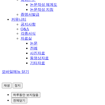
논문작성 체계도
논문작성 지침
증명서발급
커뮤니티
공지사항
Q&A
각종서식
자료실
논문
전례
사진자료
동영상자료
기타자료
모바일메뉴 닫기
재생
정지
하루동안 보지않음
전체닫기