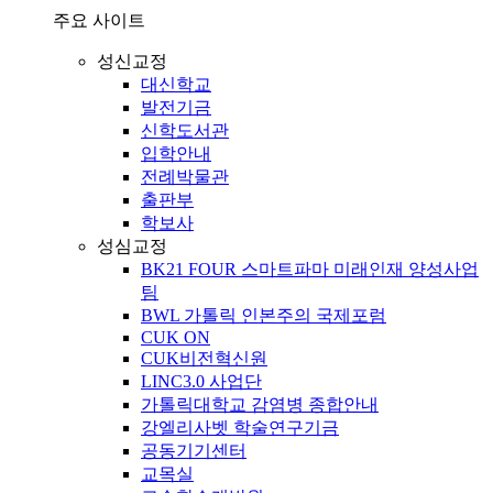
주요 사이트
성신교정
대신학교
발전기금
신학도서관
입학안내
전례박물관
출판부
학보사
성심교정
BK21 FOUR 스마트파마 미래인재 양성사업
팀
BWL 가톨릭 인본주의 국제포럼
CUK ON
CUK비전혁신원
LINC3.0 사업단
가톨릭대학교 감염병 종합안내
강엘리사벳 학술연구기금
공동기기센터
교목실