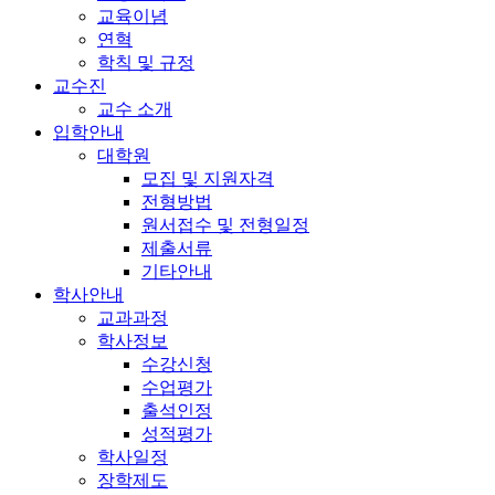
교육이념
연혁
학칙 및 규정
교수진
교수 소개
입학안내
대학원
모집 및 지원자격
전형방법
원서접수 및 전형일정
제출서류
기타안내
학사안내
교과과정
학사정보
수강신청
수업평가
출석인정
성적평가
학사일정
장학제도