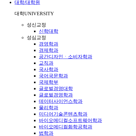
대학/대학원
대학
UNIVERSITY
성신교정
신학대학
성심교정
경영학과
경제학과
공간디자인ㆍ소비자학과
교직과
국사학과
국어국문학과
국제학부
글로벌경영대학
글로벌경영학과
데이터사이언스학과
물리학과
미디어기술콘텐츠학과
바이오메디컬소프트웨어학과
바이오메디컬화학공학과
법학과