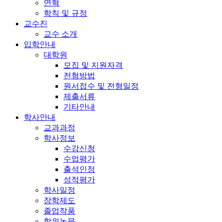
연혁
학칙 및 규정
교수진
교수 소개
입학안내
대학원
모집 및 지원자격
전형방법
원서접수 및 전형일정
제출서류
기타안내
학사안내
교과과정
학사정보
수강신청
수업평가
출석인정
성적평가
학사일정
장학제도
졸업작품
학위논문