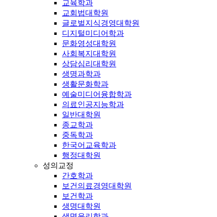
교육학과
교회법대학원
글로벌지식경영대학원
디지털미디어학과
문화영성대학원
사회복지대학원
상담심리대학원
생명과학과
생활문화학과
예술미디어융합학과
의료인공지능학과
일반대학원
종교학과
중독학과
한국어교육학과
행정대학원
성의교정
간호학과
보건의료경영대학원
보건학과
생명대학원
생명윤리학과