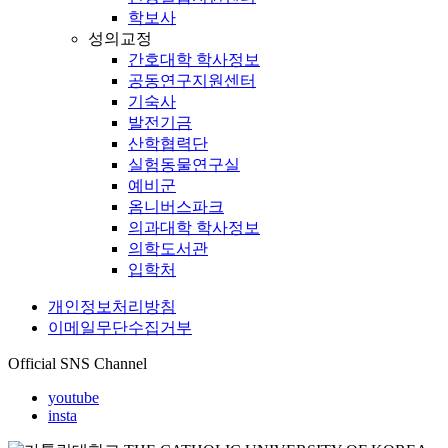
학보사
성의교정
간호대학 학사정보
공동연구지원센터
기숙사
발전기금
산학협력단
실험동물연구실
예비군
옴니버스파크
의과대학 학사정보
의학도서관
입학처
개인정보처리방침
이메일무단수집거부
Official SNS Channel
youtube
insta