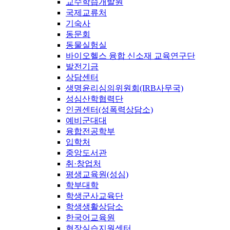
교수학습개발원
국제교류처
기숙사
동문회
동물실험실
바이오헬스 융합 신소재 교육연구단
발전기금
상담센터
생명윤리심의위원회(IRB사무국)
성심산학협력단
인권센터(성폭력상담소)
예비군대대
융합전공학부
입학처
중앙도서관
취·창업처
평생교육원(성심)
학부대학
학생군사교육단
학생생활상담소
한국어교육원
현장실습지원센터