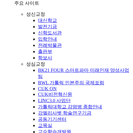
주요 사이트
성신교정
대신학교
발전기금
신학도서관
입학안내
전례박물관
출판부
학보사
성심교정
BK21 FOUR 스마트파마 미래인재 양성사업
팀
BWL 가톨릭 인본주의 국제포럼
CUK ON
CUK비전혁신원
LINC3.0 사업단
가톨릭대학교 감염병 종합안내
강엘리사벳 학술연구기금
공동기기센터
교목실
교수학습개발원