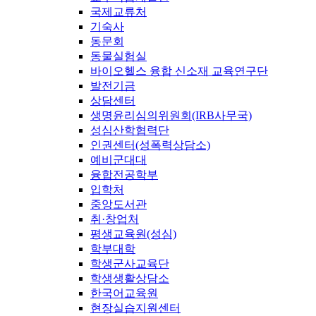
국제교류처
기숙사
동문회
동물실험실
바이오헬스 융합 신소재 교육연구단
발전기금
상담센터
생명윤리심의위원회(IRB사무국)
성심산학협력단
인권센터(성폭력상담소)
예비군대대
융합전공학부
입학처
중앙도서관
취·창업처
평생교육원(성심)
학부대학
학생군사교육단
학생생활상담소
한국어교육원
현장실습지원센터