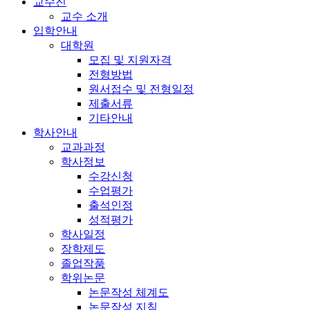
교수진
교수 소개
입학안내
대학원
모집 및 지원자격
전형방법
원서접수 및 전형일정
제출서류
기타안내
학사안내
교과과정
학사정보
수강신청
수업평가
출석인정
성적평가
학사일정
장학제도
졸업작품
학위논문
논문작성 체계도
논문작성 지침