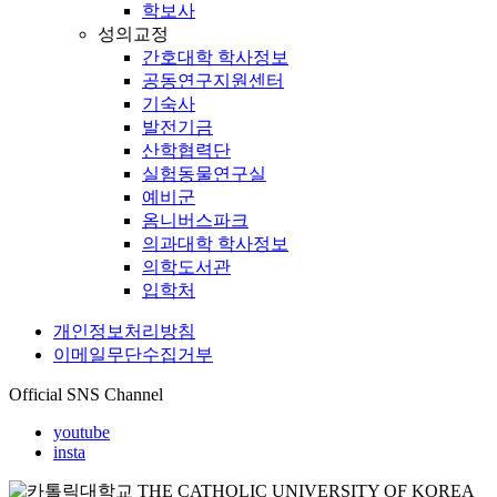
학보사
성의교정
간호대학 학사정보
공동연구지원센터
기숙사
발전기금
산학협력단
실험동물연구실
예비군
옴니버스파크
의과대학 학사정보
의학도서관
입학처
개인정보처리방침
이메일무단수집거부
Official SNS Channel
youtube
insta