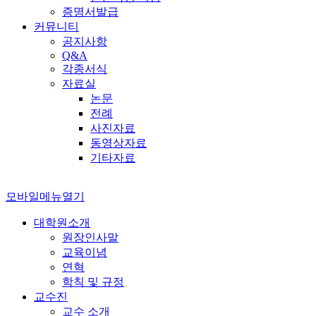
증명서발급
커뮤니티
공지사항
Q&A
각종서식
자료실
논문
전례
사진자료
동영상자료
기타자료
모바일메뉴열기
대학원소개
원장인사말
교육이념
연혁
학칙 및 규정
교수진
교수 소개