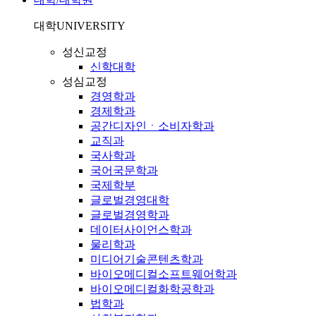
대학
UNIVERSITY
성신교정
신학대학
성심교정
경영학과
경제학과
공간디자인ㆍ소비자학과
교직과
국사학과
국어국문학과
국제학부
글로벌경영대학
글로벌경영학과
데이터사이언스학과
물리학과
미디어기술콘텐츠학과
바이오메디컬소프트웨어학과
바이오메디컬화학공학과
법학과