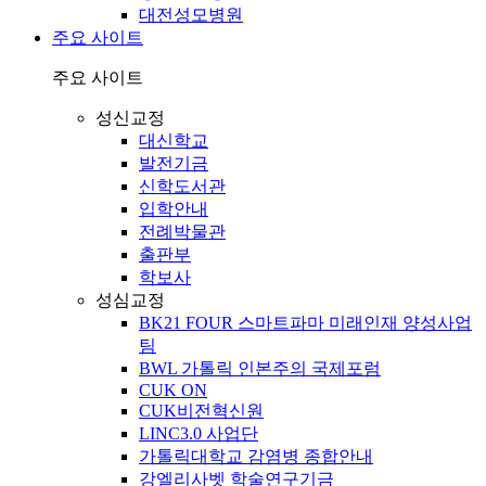
대전성모병원
주요 사이트
주요 사이트
성신교정
대신학교
발전기금
신학도서관
입학안내
전례박물관
출판부
학보사
성심교정
BK21 FOUR 스마트파마 미래인재 양성사업
팀
BWL 가톨릭 인본주의 국제포럼
CUK ON
CUK비전혁신원
LINC3.0 사업단
가톨릭대학교 감염병 종합안내
강엘리사벳 학술연구기금