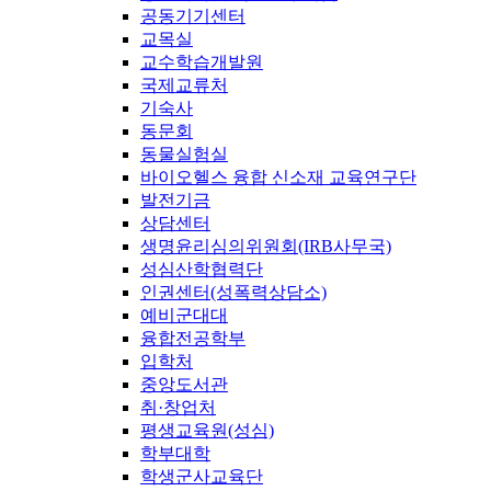
공동기기센터
교목실
교수학습개발원
국제교류처
기숙사
동문회
동물실험실
바이오헬스 융합 신소재 교육연구단
발전기금
상담센터
생명윤리심의위원회(IRB사무국)
성심산학협력단
인권센터(성폭력상담소)
예비군대대
융합전공학부
입학처
중앙도서관
취·창업처
평생교육원(성심)
학부대학
학생군사교육단