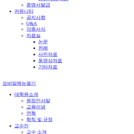
증명서발급
커뮤니티
공지사항
Q&A
각종서식
자료실
논문
전례
사진자료
동영상자료
기타자료
모바일메뉴열기
대학원소개
원장인사말
교육이념
연혁
학칙 및 규정
교수진
교수 소개