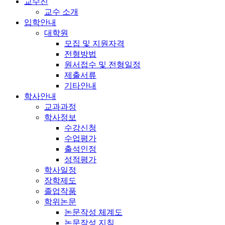
교수진
교수 소개
입학안내
대학원
모집 및 지원자격
전형방법
원서접수 및 전형일정
제출서류
기타안내
학사안내
교과과정
학사정보
수강신청
수업평가
출석인정
성적평가
학사일정
장학제도
졸업작품
학위논문
논문작성 체계도
논문작성 지침