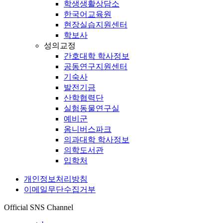
학생생활상담소
한국어교육원
현장실습지원센터
학보사
성의교정
간호대학 학사정보
공동연구지원센터
기숙사
발전기금
산학협력단
실험동물연구실
예비군
옴니버스파크
의과대학 학사정보
의학도서관
입학처
개인정보처리방침
이메일무단수집거부
Official SNS Channel