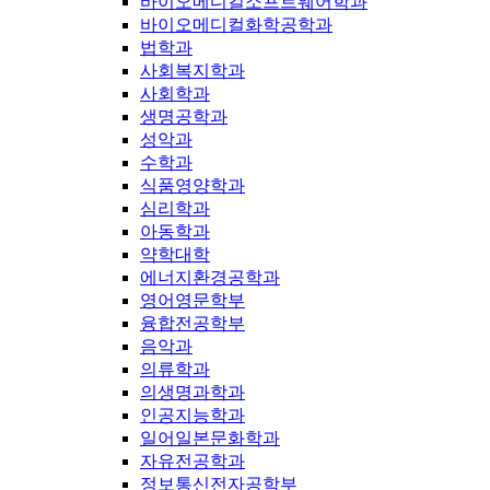
바이오메디컬소프트웨어학과
바이오메디컬화학공학과
법학과
사회복지학과
사회학과
생명공학과
성악과
수학과
식품영양학과
심리학과
아동학과
약학대학
에너지환경공학과
영어영문학부
융합전공학부
음악과
의류학과
의생명과학과
인공지능학과
일어일본문화학과
자유전공학과
정보통신전자공학부