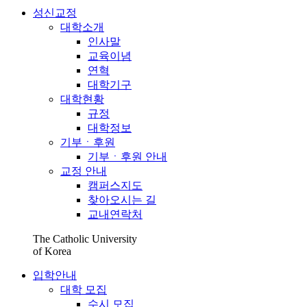
성신교정
대학소개
인사말
교육이념
연혁
대학기구
대학현황
규정
대학정보
기부ㆍ후원
기부ㆍ후원 안내
교정 안내
캠퍼스지도
찾아오시는 길
교내연락처
The Catholic University
of Korea
입학안내
대학 모집
수시 모집