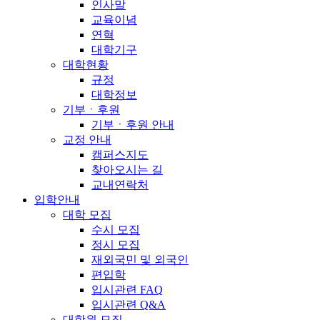
인사말
교육이념
연혁
대학기구
대학현황
규정
대학정보
기부ㆍ후원
기부ㆍ후원 안내
교정 안내
캠퍼스지도
찾아오시는 길
교내연락처
입학안내
대학 모집
수시 모집
정시 모집
재외국민 및 외국인
편입학
입시관련 FAQ
입시관련 Q&A
대학원 모집