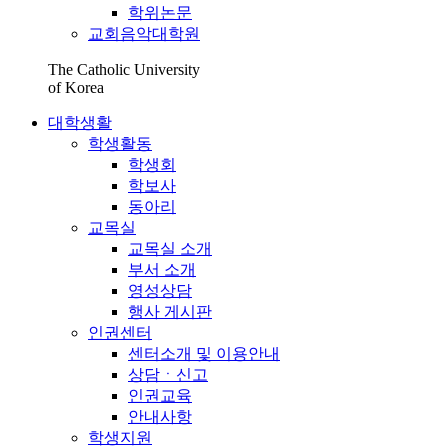
학위논문
교회음악대학원
The Catholic University
of Korea
대학생활
학생활동
학생회
학보사
동아리
교목실
교목실 소개
부서 소개
영성상담
행사 게시판
인권센터
센터소개 및 이용안내
상담ㆍ신고
인권교육
안내사항
학생지원