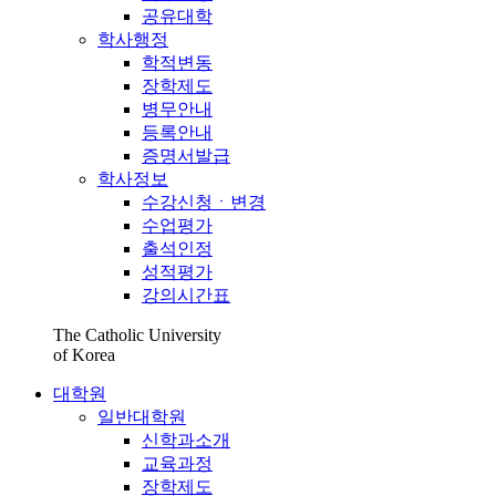
공유대학
학사행정
학적변동
장학제도
병무안내
등록안내
증명서발급
학사정보
수강신청ㆍ변경
수업평가
출석인정
성적평가
강의시간표
The Catholic University
of Korea
대학원
일반대학원
신학과소개
교육과정
장학제도