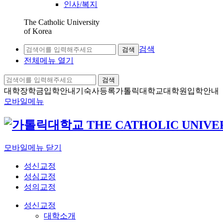
인사/복지
The Catholic University
of Korea
검색
검색
전체메뉴 열기
검색
대학장학금
입학안내
기숙사등록
가톨릭대학교
대학원입학안내
모바일메뉴
모바일메뉴 닫기
성신교정
성심교정
성의교정
성신교정
대학소개