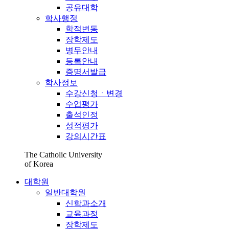
공유대학
학사행정
학적변동
장학제도
병무안내
등록안내
증명서발급
학사정보
수강신청ㆍ변경
수업평가
출석인정
성적평가
강의시간표
The Catholic University
of Korea
대학원
일반대학원
신학과소개
교육과정
장학제도