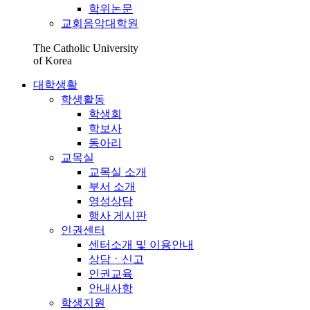
학위논문
교회음악대학원
The Catholic University
of Korea
대학생활
학생활동
학생회
학보사
동아리
교목실
교목실 소개
부서 소개
영성상담
행사 게시판
인권센터
센터소개 및 이용안내
상담ㆍ신고
인권교육
안내사항
학생지원