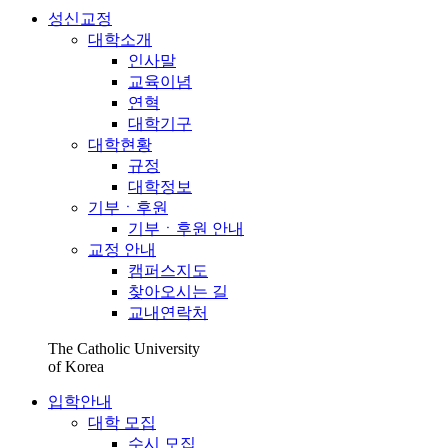
성신교정
대학소개
인사말
교육이념
연혁
대학기구
대학현황
규정
대학정보
기부ㆍ후원
기부ㆍ후원 안내
교정 안내
캠퍼스지도
찾아오시는 길
교내연락처
The Catholic University
of Korea
입학안내
대학 모집
수시 모집