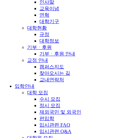
인사말
교육이념
연혁
대학기구
대학현황
규정
대학정보
기부ㆍ후원
기부ㆍ후원 안내
교정 안내
캠퍼스지도
찾아오시는 길
교내연락처
입학안내
대학 모집
수시 모집
정시 모집
재외국민 및 외국인
편입학
입시관련 FAQ
입시관련 Q&A
대학원 모집