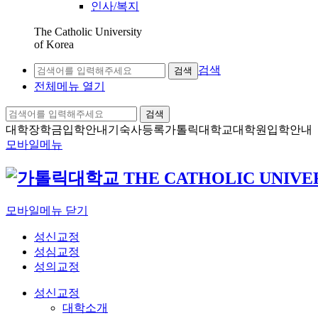
인사/복지
The Catholic University
of Korea
검색
검색
전체메뉴 열기
검색
대학장학금
입학안내
기숙사등록
가톨릭대학교
대학원입학안내
모바일메뉴
모바일메뉴 닫기
성신교정
성심교정
성의교정
성신교정
대학소개