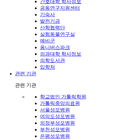
간호대학 학사정보
공동연구지원센터
기숙사
발전기금
산학협력단
실험동물연구실
예비군
옴니버스파크
의과대학 학사정보
의학도서관
입학처
관련 기관
관련 기관
학교법인 가톨릭학원
가톨릭중앙의료원
서울성모병원
여의도성모병원
의정부성모병원
부천성모병원
은평성모병원