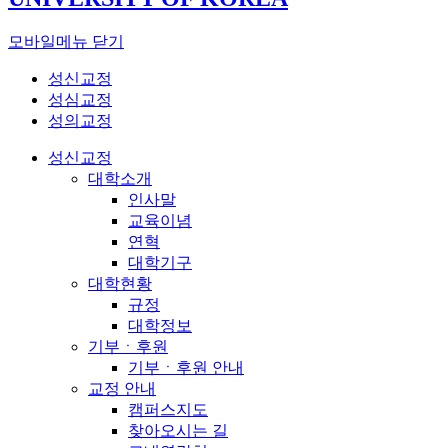
모바일메뉴 닫기
성신교정
성심교정
성의교정
성신교정
대학소개
인사말
교육이념
연혁
대학기구
대학현황
규정
대학정보
기부ㆍ후원
기부ㆍ후원 안내
교정 안내
캠퍼스지도
찾아오시는 길