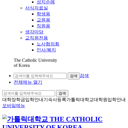
성지순례
서식자료실
학생용
교원용
직원용
생각마당
교직원전용
노사협의회
인사/복지
The Catholic University
of Korea
검색
검색
전체메뉴 열기
검색
대학장학금
입학안내
기숙사등록
가톨릭대학교
대학원입학안내
모바일메뉴