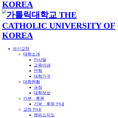
성신교정
대학소개
인사말
교육이념
연혁
대학기구
대학현황
규정
대학정보
기부ㆍ후원
기부ㆍ후원 안내
교정 안내
캠퍼스지도