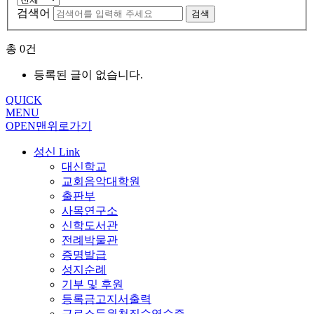
검색어
검색
총
0
건
등록된 글이 없습니다.
QUICK
MENU
OPEN
맨위로가기
성신 Link
대신학교
교회음악대학원
출판부
사목연구소
신학도서관
전례박물관
증명발급
성지순례
기부 및 후원
등록금고지서출력
근로소득원천징수영수증