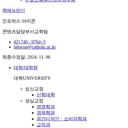
퀵메뉴닫기
인포박스 아이콘
콘텐츠담당부서
교학팀
02) 740 - 9704~5
hjkwon@catholic.ac.kr
최종수정일: 2024. 11. 06
대학/대학원
대학
UNIVERSITY
성신교정
신학대학
성심교정
경영학과
경제학과
공간디자인ㆍ소비자학과
교직과