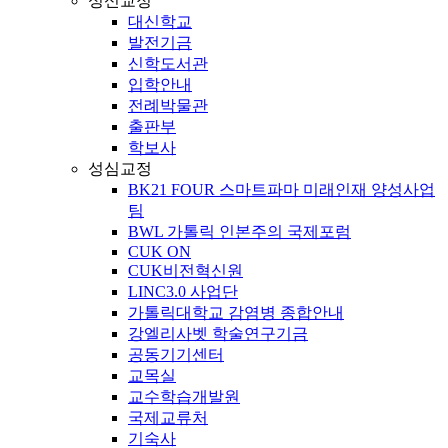
성신교정
대신학교
발전기금
신학도서관
입학안내
전례박물관
출판부
학보사
성심교정
BK21 FOUR 스마트파마 미래인재 양성사업
팀
BWL 가톨릭 인본주의 국제포럼
CUK ON
CUK비전혁신원
LINC3.0 사업단
가톨릭대학교 감염병 종합안내
강엘리사벳 학술연구기금
공동기기센터
교목실
교수학습개발원
국제교류처
기숙사