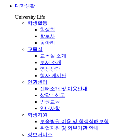
대학생활
University Life
학생활동
학생회
학보사
동아리
교목실
교목실 소개
부서 소개
영성상담
행사 게시판
인권센터
센터소개 및 이용안내
상담ㆍ신고
인권교육
안내사항
학생지원
부속병원 이용 및 학생상해보험
취업지원 및 외부기관 안내
정보서비스