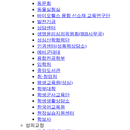
동문회
동물실험실
바이오헬스 융합 신소재 교육연구단
발전기금
상담센터
생명윤리심의위원회(IRB사무국)
성심산학협력단
인권센터(성폭력상담소)
예비군대대
융합전공학부
입학처
중앙도서관
취·창업처
평생교육원(성심)
학부대학
학생군사교육단
학생생활상담소
한국어교육원
현장실습지원센터
학보사
성의교정