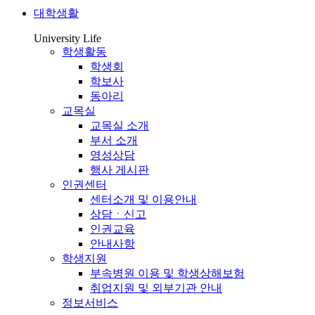
대학생활
University Life
학생활동
학생회
학보사
동아리
교목실
교목실 소개
부서 소개
영성상담
행사 게시판
인권센터
센터소개 및 이용안내
상담ㆍ신고
인권교육
안내사항
학생지원
부속병원 이용 및 학생상해보험
취업지원 및 외부기관 안내
정보서비스