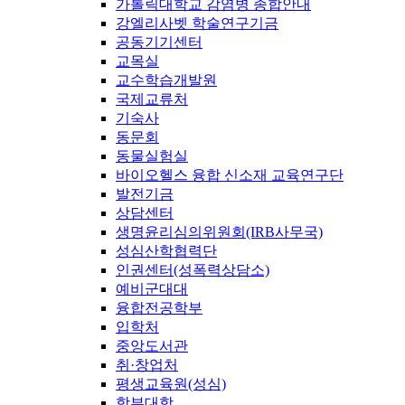
가톨릭대학교 감염병 종합안내
강엘리사벳 학술연구기금
공동기기센터
교목실
교수학습개발원
국제교류처
기숙사
동문회
동물실험실
바이오헬스 융합 신소재 교육연구단
발전기금
상담센터
생명윤리심의위원회(IRB사무국)
성심산학협력단
인권센터(성폭력상담소)
예비군대대
융합전공학부
입학처
중앙도서관
취·창업처
평생교육원(성심)
학부대학