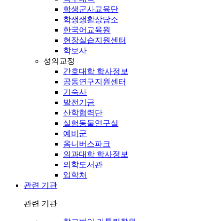
학생군사교육단
학생생활상담소
한국어교육원
현장실습지원센터
학보사
성의교정
간호대학 학사정보
공동연구지원센터
기숙사
발전기금
산학협력단
실험동물연구실
예비군
옴니버스파크
의과대학 학사정보
의학도서관
입학처
관련 기관
관련 기관