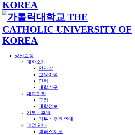
성신교정
대학소개
인사말
교육이념
연혁
대학기구
대학현황
규정
대학정보
기부ㆍ후원
기부ㆍ후원 안내
교정 안내
캠퍼스지도