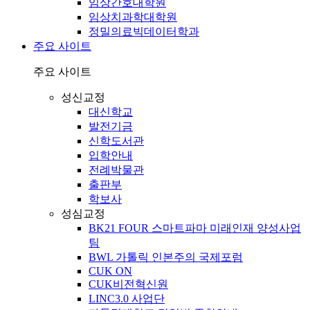
임상간호대학원
임상치과학대학원
정밀의료빅데이터학과
주요 사이트
주요 사이트
성신교정
대신학교
발전기금
신학도서관
입학안내
전례박물관
출판부
학보사
성심교정
BK21 FOUR 스마트파마 미래인재 양성사업
팀
BWL 가톨릭 인본주의 국제포럼
CUK ON
CUK비전혁신원
LINC3.0 사업단