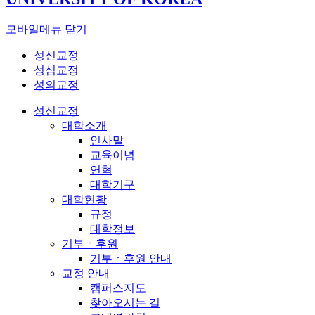
모바일메뉴 닫기
성신교정
성심교정
성의교정
성신교정
대학소개
인사말
교육이념
연혁
대학기구
대학현황
규정
대학정보
기부ㆍ후원
기부ㆍ후원 안내
교정 안내
캠퍼스지도
찾아오시는 길