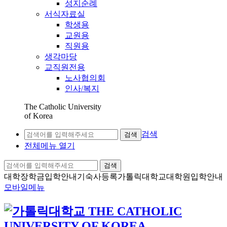
성지순례
서식자료실
학생용
교원용
직원용
생각마당
교직원전용
노사협의회
인사/복지
The Catholic University
of Korea
검색
검색
전체메뉴 열기
검색
대학장학금
입학안내
기숙사등록
가톨릭대학교
대학원입학안내
모바일메뉴