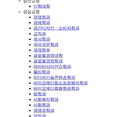
성신교정
신학대학
성심교정
경영학과
경제학과
공간디자인ㆍ소비자학과
교직과
국사학과
국어국문학과
국제학부
글로벌경영대학
글로벌경영학과
데이터사이언스학과
물리학과
미디어기술콘텐츠학과
바이오메디컬소프트웨어학과
바이오메디컬화학공학과
법학과
사회복지학과
사회학과
생명공학과
성악과