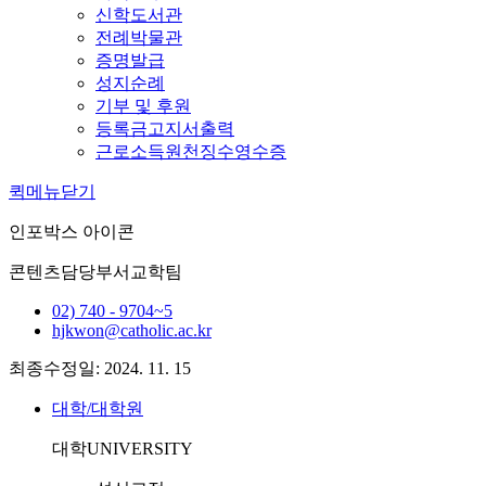
신학도서관
전례박물관
증명발급
성지순례
기부 및 후원
등록금고지서출력
근로소득원천징수영수증
퀵메뉴닫기
인포박스 아이콘
콘텐츠담당부서
교학팀
02) 740 - 9704~5
hjkwon@catholic.ac.kr
최종수정일: 2024. 11. 15
대학/대학원
대학
UNIVERSITY