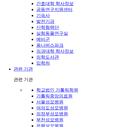
간호대학 학사정보
공동연구지원센터
기숙사
발전기금
산학협력단
실험동물연구실
예비군
옴니버스파크
의과대학 학사정보
의학도서관
입학처
관련 기관
관련 기관
학교법인 가톨릭학원
가톨릭중앙의료원
서울성모병원
여의도성모병원
의정부성모병원
부천성모병원
은평성모병원