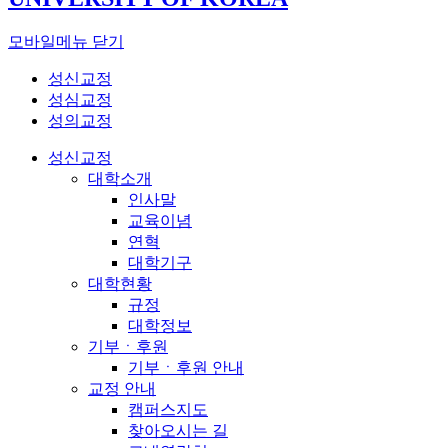
모바일메뉴 닫기
성신교정
성심교정
성의교정
성신교정
대학소개
인사말
교육이념
연혁
대학기구
대학현황
규정
대학정보
기부ㆍ후원
기부ㆍ후원 안내
교정 안내
캠퍼스지도
찾아오시는 길