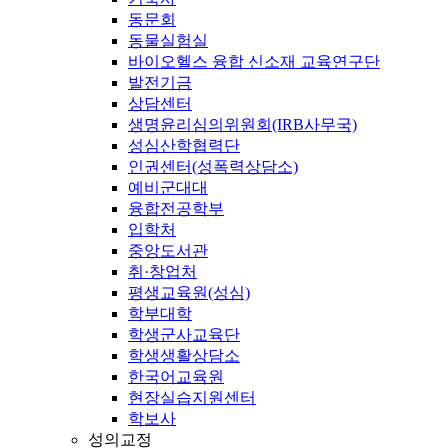
동문회
동물실험실
바이오헬스 융합 신소재 교육연구단
발전기금
상담센터
생명윤리심의위원회(IRB사무국)
성심산학협력단
인권센터(성폭력상담소)
예비군대대
융합전공학부
입학처
중앙도서관
취·창업처
평생교육원(성심)
학부대학
학생군사교육단
학생생활상담소
한국어교육원
현장실습지원센터
학보사
성의교정