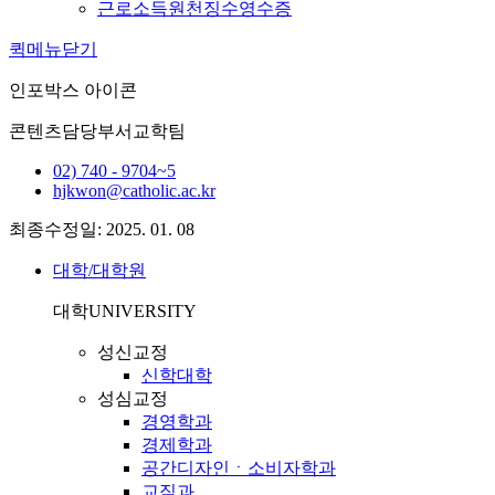
근로소득원천징수영수증
퀵메뉴닫기
인포박스 아이콘
콘텐츠담당부서
교학팀
02) 740 - 9704~5
hjkwon@catholic.ac.kr
최종수정일: 2025. 01. 08
대학/대학원
대학
UNIVERSITY
성신교정
신학대학
성심교정
경영학과
경제학과
공간디자인ㆍ소비자학과
교직과