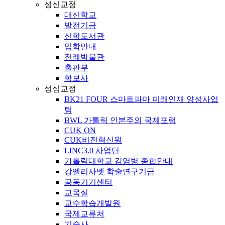
성신교정
대신학교
발전기금
신학도서관
입학안내
전례박물관
출판부
학보사
성심교정
BK21 FOUR 스마트파마 미래인재 양성사업
팀
BWL 가톨릭 인본주의 국제포럼
CUK ON
CUK비전혁신원
LINC3.0 사업단
가톨릭대학교 감염병 종합안내
강엘리사벳 학술연구기금
공동기기센터
교목실
교수학습개발원
국제교류처
기숙사