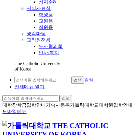
성지순례
서식자료실
학생용
교원용
직원용
생각마당
교직원전용
노사협의회
인사/복지
The Catholic University
of Korea
검색
검색
전체메뉴 열기
검색
대학장학금
입학안내
기숙사등록
가톨릭대학교
대학원입학안내
모바일메뉴