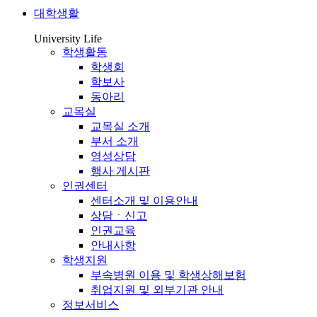
대학생활
University Life
학생활동
학생회
학보사
동아리
교목실
교목실 소개
부서 소개
영성상담
행사 게시판
인권센터
센터소개 및 이용안내
상담ㆍ신고
인권교육
안내사항
학생지원
부속병원 이용 및 학생상해보험
취업지원 및 외부기관 안내
정보서비스