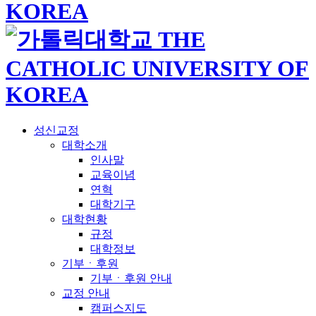
성신교정
대학소개
인사말
교육이념
연혁
대학기구
대학현황
규정
대학정보
기부ㆍ후원
기부ㆍ후원 안내
교정 안내
캠퍼스지도